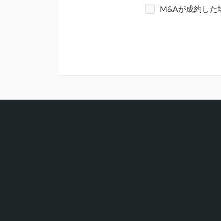
M&Aが成約し