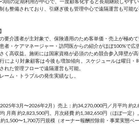
〜3回の定期利用が中心で、一度顧客化すると長期継続しやす
制も整備されており、引継ぎ後も管理中心で遠隔運営も可能な
】
の要介護者が主対象で、保険適用のため客単価・売上が極めて
患者・ケアマネージャー・訪問医からの紹介がほぼ100%で広
さく高収益。施術には国家資格が必須のため競合参入障壁が高
行により対象顧客は今後も増加傾向。スケジュールは曜日・
された管理フローで遠隔運営も可能。
レーム・トラブルの発生実績なし。
025年3月〜2026年2月）売上：約34,270,000円／月平均 約2,8
 月商 約2,823,500円。月次経費 約1,382,650円（ほぼ一定）
約1,500〜1,700万円規模（オーナー報酬控除前・事業実態ベ