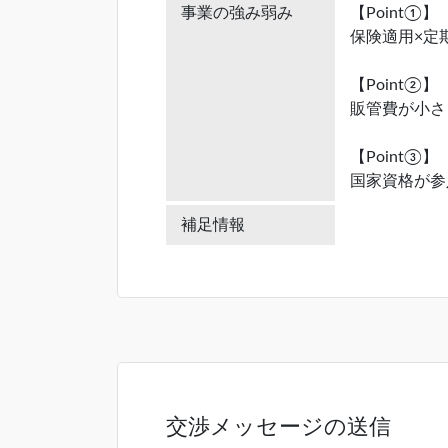
事業の強み弱み
【Point①】
保険適用×定
【Point②】
販管費が小さ
【Point③】
国家資格が参
補足情報
交渉メッセージの送信