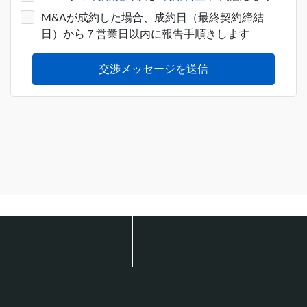
スセルとして収益向上が見込めるた
M&Aが成約した場合、成約日（最終契約締結
め。
日）から７営業日以内に報告手順きします
⑥toCの会員をもつ企業やサービス
交渉メッセージを送信
当社の自社商品をアップセル・クロ
スセルとして収益向上が見込めるた
め。