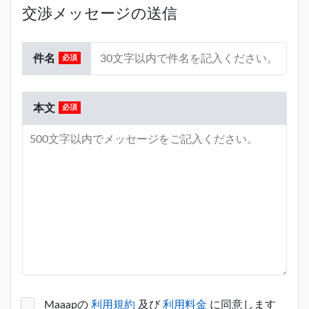
営
交渉メッセージの送信
③ニッチで利益率の高い会社(営利1
億円以上)
■強み
市場動向に関係なく、利益率が高い
・意思決定の速度と実行力。過去の
件名
会社を求めています。当社は販売・
M&A案件は、トップ面談から成立
営業体制の構築に自信があり、デジ
まで1ヶ月～3ヶ月。
タルとリアルの豊富な販路構築でき
・訪販領域における販売力、組織構
本文
るため。
築力。
・採用力と育成。過去6年で1000名
④SEOメディア
規模までの採用経験と育成経験。
当社が実績豊富な領域であり、ノウ
・商品や市場環境にあわせて販売手
ハウ注入により収益向上が見込める
法を柔軟に構築できる。デジタルと
ため。
リアルの豊富な販路構築が可能。
SEOメディアで、ストック商材とな
・ロックアップや競業避止規定への
りうる自社商材を販売している企業
柔軟に対応。
様のお話は積極的です。
⑤toC向け営業代行会社や代理店
当社の自社商品をアップセル・クロ
Maaapの
利用規約
及び
利用料金
に同意します