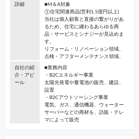
詳細
■M＆A対象
①住宅関連商品(営利1.5億円以上)
当社は個人顧客と直接の繋がりがあ
るため、住宅に纏わるあらゆる商
品・サービスとシナジーが見込めま
す。
リフォーム・リノベーション領域、
点検・アフターメンテナンス領域、
太陽光、給湯器など。
自社の紹
■業務内容
他にも、投資用マンション、住宅販
介・アピ
・B2Cエネルギー事業
売、中古物件市場に纏わる案件を探
ール
太陽光発電や蓄電池の販売、建設、
しています。
設置
・B2Cアウトソーシング事業
②人的資本関連(人材紹介の単一事
電気、ガス、通信機器、ウォーター
業や赤字企業NG)
サーバーなどの商材を、訪販・テレ
市場が伸びることに加え、当社の人
マによって販売
的資本経営も加速させられることか
・B2Cデジタルマーケティング事業
ら検討しています。
検索連動型広告とWEBメディア運